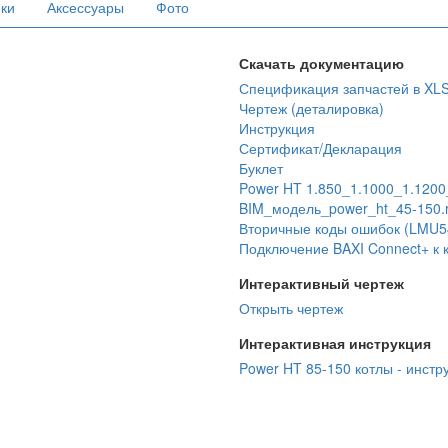
ики
Аксессуары
Фото
Скачать документацию
Спецификация запчастей в XL
Чертеж (деталировка)
Инструкция
Сертификат/Декларация
Буклет
Power HT 1.850_1.1000_1.120
BIM_модель_power_ht_45-150.r
Вторичные коды ошибок (LMU54-
Подключение BAXI Connect+ к 
Интерактивный чертеж
Открыть чертеж
Интерактивная инструкция
Power HT 85-150 котлы - инстр