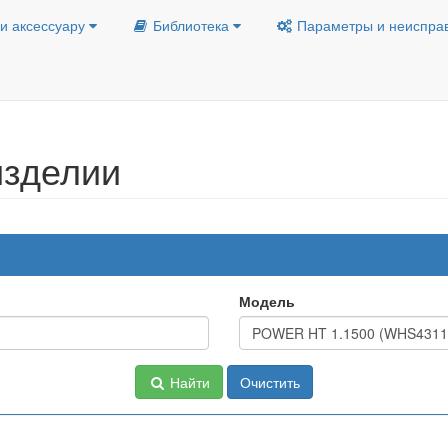
и аксессуару
Библиотека
Параметры и неиспра
изделии
Модель
Найти
Очистить