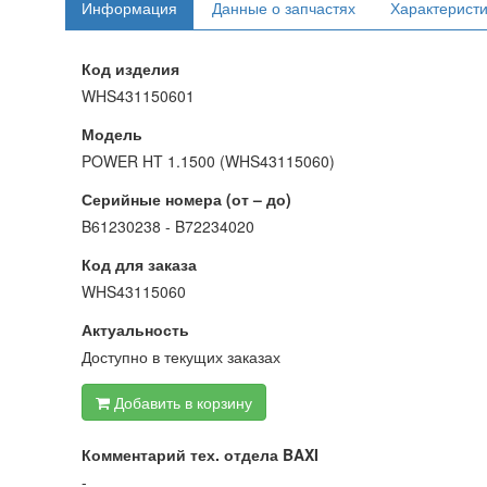
Информация
Данные о запчастях
Характерист
Код изделия
WHS431150601
Модель
POWER HT 1.1500 (WHS43115060)
Серийные номера (от – до)
B61230238 - B72234020
Код для заказа
WHS43115060
Актуальность
Доступно в текущих заказах
Добавить в корзину
Комментарий тех. отдела BAXI
-