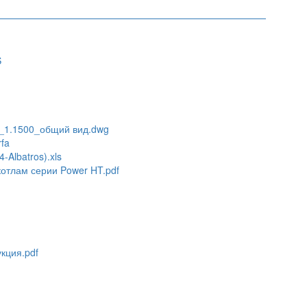
S
0_1.1500_общий вид.dwg
fa
Albatros).xls
котлам серии Power HT.pdf
укция.pdf