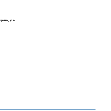
ена, у.е.