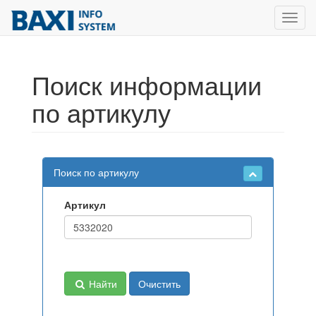
Toggl
navig
Поиск информации
по артикулу
Поиск по артикулу
Артикул
Найти
Очистить