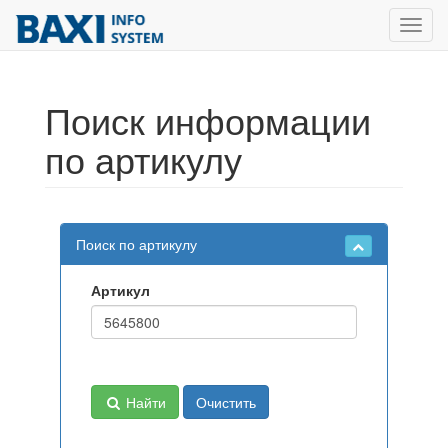
Toggl
navig
Поиск информации
по артикулу
Поиск по артикулу
Артикул
Найти
Очистить