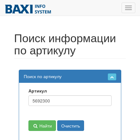
Toggl
navig
Поиск информации
по артикулу
Поиск по артикулу
Артикул
Найти
Очистить