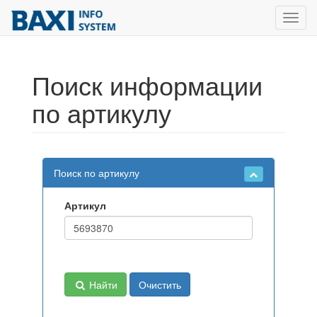
Toggl
navig
Поиск информации
по артикулу
Поиск по артикулу
Артикул
Найти
Очистить