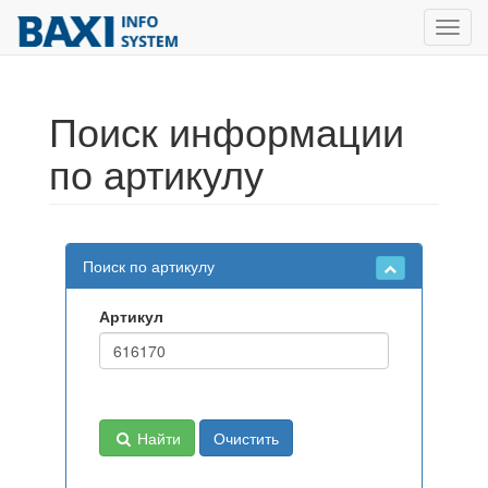
Toggl
navig
Поиск информации
по артикулу
Поиск по артикулу
Артикул
Найти
Очистить