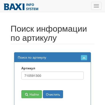
Toggl
navig
Поиск информации
по артикулу
Поиск по артикулу
Артикул
Найти
Очистить