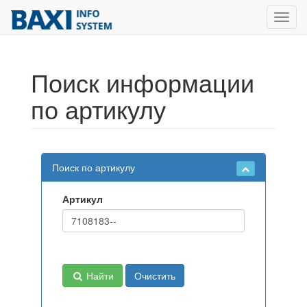
Toggl
navig
Поиск информации
по артикулу
Поиск по артикулу
Артикул
Найти
Очистить