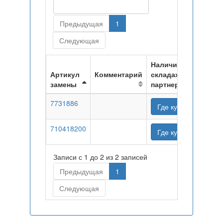
Предыдущая
1
Следующая
Наличие на
Артикул
Комментарий
складах
замены
партнеров
7731886
Где купить
710418200
Где купить
Записи с 1 до 2 из 2 записей
Предыдущая
1
Следующая