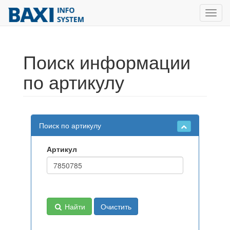
Toggl
navig
Поиск информации
по артикулу
Поиск по артикулу
Артикул
Найти
Очистить