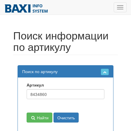
Toggl
navig
Поиск информации
по артикулу
Поиск по артикулу
Артикул
Найти
Очистить