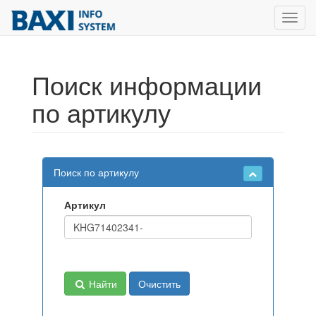
Toggl
navig
Поиск информации
по артикулу
Поиск по артикулу
Артикул
Найти
Очистить