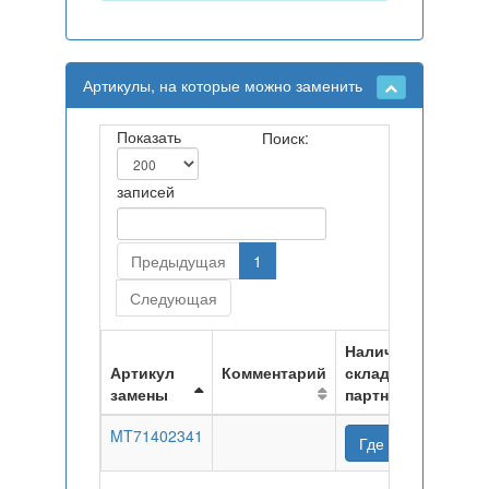
Артикулы, на которые можно заменить
Показать
Поиск:
записей
Предыдущая
1
Следующая
Наличие на
Артикул
Комментарий
складах
замены
партнеров
MT71402341
Где купить