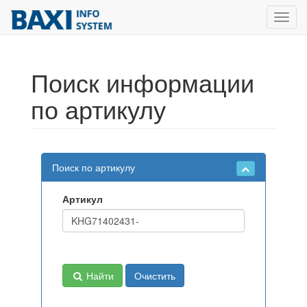
Toggl
navig
Поиск информации
по артикулу
Поиск по артикулу
Артикул
Найти
Очистить