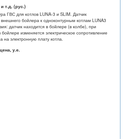
 т.д. (рус.)
ра ГВС для котлов LUNA-3 и SLIM. Датчик
 внешнего бойлера к одноконтурным котлам LUNA3
ия: датчик находится в бойлере (в колбе), при
 бойлере изменяется электрическое сопротивление
а на электронную плату котла.
ена, у.е.