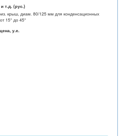
 т.д. (рус.)
из. крыш, диам. 80/125 мм для конденсационных
от 15° до 45°
ена, у.е.