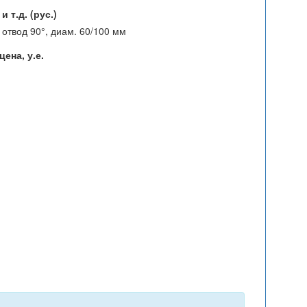
 т.д. (рус.)
отвод 90°, диам. 60/100 мм
ена, у.е.