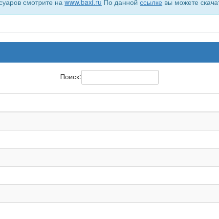
суаров смотрите на
www.baxi.ru
По данной
ссылке
вы можете скача
Поиск: