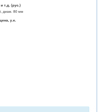
 т.д. (рус.)
й, диам. 80 мм
ена, у.е.