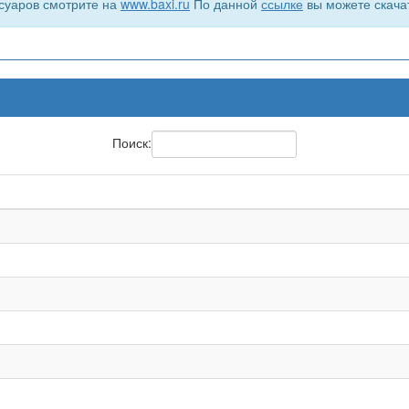
суаров смотрите на
www.baxi.ru
По данной
ссылке
вы можете скача
Поиск: