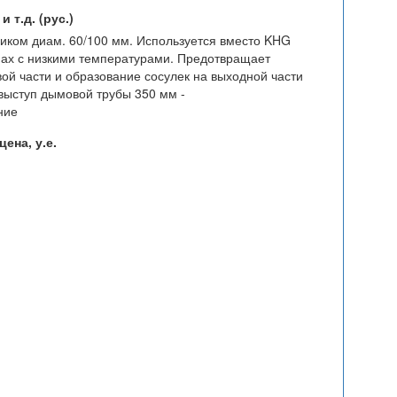
 т.д. (рус.)
ником диам. 60/100 мм. Используется вместо KHG
нах с низкими температурами. Предотвращает
ой части и образование сосулек на выходной части
выступ дымовой трубы 350 мм -
ние
ена, у.е.