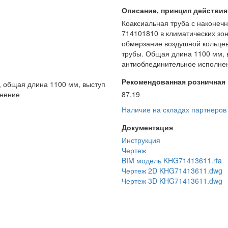
Описание, принцип действия и
Коаксиальная труба с наконеч
714101810 в климатических зо
обмерзание воздушной кольцев
трубы. Общая длина 1100 мм, 
антиоблединительное исполне
Рекомендованная розничная ц
, общая длина 1100 мм, выступ
лнение
87.19
Наличие на складах партнеров
Документация
Инструкция
Чертеж
BIM модель KHG71413611.rfa
Чертеж 2D KHG71413611.dwg
Чертеж 3D KHG71413611.dwg