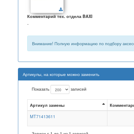
Комментарий тех. отдела BAXI
-
Внимание! Полную информацию по подбору аксес
Артикулы, на которые можно заменить
Показать
записей
Артикул замены
Комментар
MT71413611
Записи с 1 до 1 из 1 записей