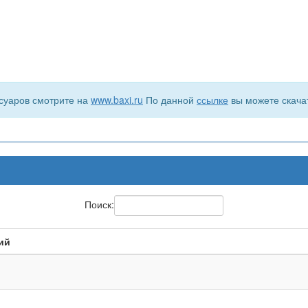
суаров смотрите на
www.baxi.ru
По данной
ссылке
вы можете скача
Поиск:
ий