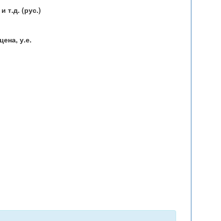
 т.д. (рус.)
ена, у.е.