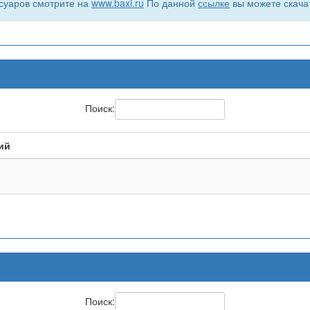
суаров смотрите на
www.baxi.ru
По данной
ссылке
вы можете скача
Поиск:
ий
Поиск: