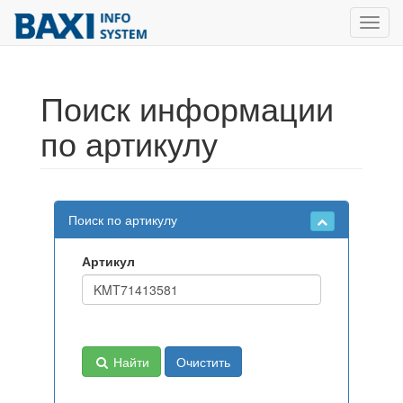
Toggl
navig
Поиск информации
по артикулу
Поиск по артикулу
Артикул
Найти
Очистить