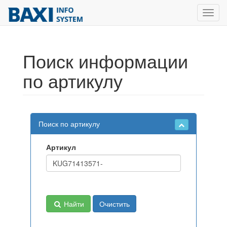
Toggl
navig
Поиск информации
по артикулу
Поиск по артикулу
Артикул
Найти
Очистить