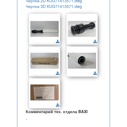
Чертеж 2D KUG71413571.dwg
Чертеж 3D KUG71413571.dwg
Комментарий тех. отдела BAXI
-