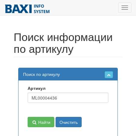
Toggl
navig
Поиск информации
по артикулу
Поиск по артикулу
Артикул
Найти
Очистить