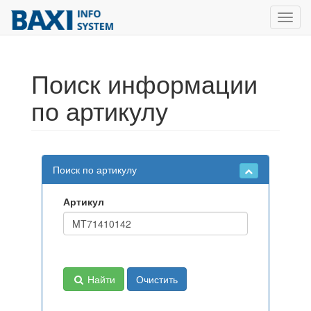
Toggl
navig
Поиск информации
по артикулу
Поиск по артикулу
Артикул
Найти
Очистить