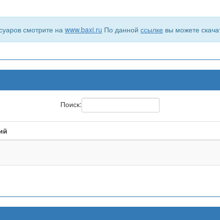
суаров смотрите на
www.baxi.ru
По данной
ссылке
вы можете скача
Поиск:
ий