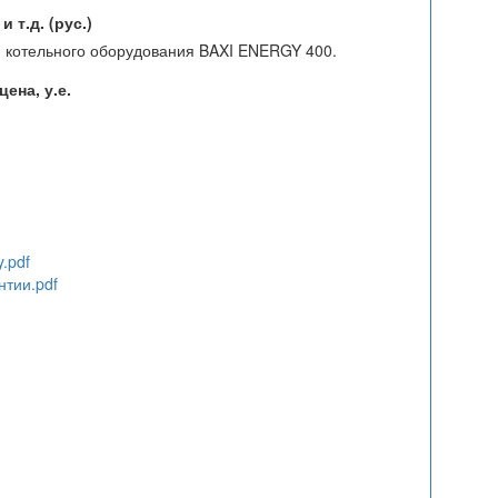
 т.д. (рус.)
 котельного оборудования BAXI ENERGY 400.
ена, у.е.
.pdf
тии.pdf