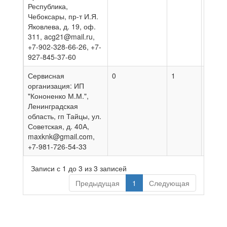
Республика,
Чебоксары, пр-т И.Я.
Яковлева, д. 19, оф.
311, acg21@mail.ru,
+7-902-328-66-26, +7-
927-845-37-60
Сервисная
0
1
27.07
организация: ИП
"Кононенко М.М.",
Ленинградская
область, гп Тайцы, ул.
Советская, д. 40А,
maxknk@gmail.com,
+7-981-726-54-33
Записи с 1 до 3 из 3 записей
Предыдущая
1
Следующая