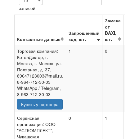
записей
Замена
от
Запрошенный
BAXI,
Контактные данные
код, шт.
шт.
На да
Торговая компания:
1
0
05.08
КотелДоктор, г.
Москва, г. Москва, ул.
Полярная, д. 37,
89647123003@mail.ru,
8-964-712-30-03
WhatsApp / Telegram,
8-963-712-30-03
Купить у партнера
Сервисная
0
1
06.08
организация: ООО
"АСГКОМПЛЕКТ",
Чувашская