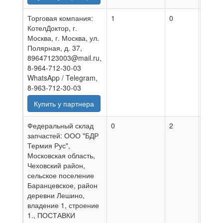
Торговая компания:
1
0
05.08
КотелДоктор, г.
Москва, г. Москва, ул.
Полярная, д. 37,
89647123003@mail.ru,
8-964-712-30-03
WhatsApp / Telegram,
8-963-712-30-03
Купить у партнера
Федеральный склад
0
2
06.08
запчастей: ООО "БДР
Термия Рус",
Московская область,
Чеховский район,
сельское поселение
Баранцевское, район
деревни Лешино,
владение 1, строение
1., ПОСТАВКИ