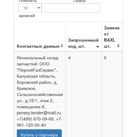
Показать
Поиск:
записей
Замена
от
Запрошенный
BAXI,
Контактные данные
код, шт.
шт.
На да
Региональный склад
4
0
02.08
запчастей: ООО
"ПерсейГазСервис",
Калужская область,
Боровский район, д.
Кривское,
Сельскохозяйственная
ул., д.15/1, этаж 2,
помещение 6,
persey.tender@mail.ru,
+7(499) 670-09-69, +7-
961-120-00-40
Купить у партнера