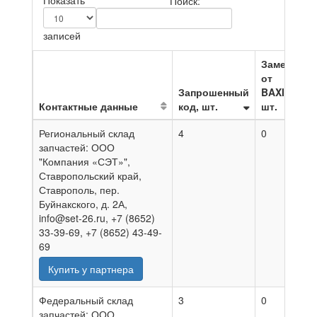
Показать
Поиск:
записей
Замена
от
Запрошенный
BAXI,
Контактные данные
код, шт.
шт.
Н
Региональный склад
4
0
0
запчастей: ООО
"Компания «СЭТ»",
Ставропольский край,
Ставрополь, пер.
Буйнакского, д. 2А,
info@set-26.ru, +7 (8652)
33-39-69, +7 (8652) 43-49-
69
Купить у партнера
Федеральный склад
3
0
0
запчастей: ООО