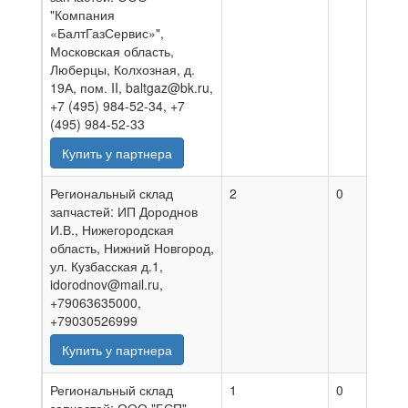
"Компания
«БалтГазСервис»",
Московская область,
Люберцы, Колхозная, д.
19А, пом. II, baltgaz@bk.ru,
+7 (495) 984-52-34, +7
(495) 984-52-33
Купить у партнера
Региональный склад
2
0
0
запчастей: ИП Дороднов
И.В., Нижегородская
область, Нижний Новгород,
ул. Кузбасская д.1,
idorodnov@mail.ru,
+79063635000,
+79030526999
Купить у партнера
Региональный склад
1
0
0