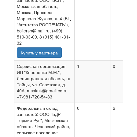
запчастей: ООО "БСП",
Московская область,
Москва, Проспект
Маршала Жукова, д. 4 (БЦ
"Агентство РОСПЕЧАТЬ"),
boilersp@mail.ru, (499)
519-03-69, 8 (915) 481-31-
32
Купить у партнера
Сервисная организация:
1
0
2
ИП "Кононенко М.М.",
Ленинградская область, гп
Тайцы, ул. Советская, д.
40А, maxknk@gmail.com,
+7-981-726-54-33
Федеральный склад
0
2
0
запчастей: ООО "БДР
Термия Рус", Московская
область, Чеховский район,
сельское поселение