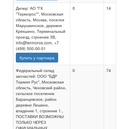
Дилер: АО "ГК
0
14
0
"Терморос"", Московская
область, Москва, поселок
Марушкинское, деревня
Крёкшино, Терминальный
проезд, строение 3В,
info@termoros.com, +7
(499) 500-00-01
Купить у партнера
Федеральный склад
0
74
0
запчастей: ООО "БДР
Термия Рус", Московская
область, Чеховский район,
сельское поселение
Баранцевское, район
деревни Лешино,
владение 1, строение 1.,
ПОСТАВКИ ВОЗМОЖНЫ
ТОЛЬКО ЧЕРЕЗ
ОФИЦИАЛЬНЫХ