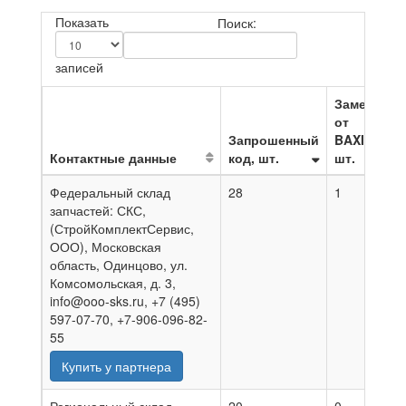
Показать
Поиск:
записей
Замена
от
Запрошенный
BAXI,
Контактные данные
код, шт.
шт.
Н
Федеральный склад
28
1
0
запчастей: СКС,
(СтройКомплектСервис,
ООО), Московская
область, Одинцово, ул.
Комсомольская, д. 3,
info@ooo-sks.ru, +7 (495)
597-07-70, +7-906-096-82-
55
Купить у партнера