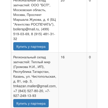
Региональный склад
20
0
0
запчастей: ООО "БСП",
Московская область,
Москва, Проспект
Маршала Жукова, д. 4 (БЦ
"Агентство РОСПЕЧАТЬ"),
boilersp@mail.ru, (499)
519-03-69, 8 (915) 481-31-
32
Купить у партнера
Региональный склад
16
0
0
запчастей: Теплый мир
(Громова Н.И., ИП),
Республика Татарстан,
Казань, ул. Чистопольская,
д. 81, оф. 3,
tmkazan.mailer@gmail.com,
+7 (843) 527-80-20, +7-
927-249-13-93
Купить у партнера