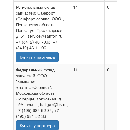
Региональный склад
14
0
0
запчастей: Санфорт
(Санфорт-сервис, ООО),
Пензенская область,
Пенза, ул. Пролетарская,
д. 51, service@sanfort.ru,
+7 (8412) 461-003, +7
(8412) 46-11-06
Купить у партнера
Федеральный склад
11
0
0
запчастей: ООО
"Компания
«БалтГазСервис»",
Московская область,
Люберцы, Колхозная, д.
19А, пом. II, baltgaz@bk.ru,
+7 (495) 984-52-34, +7
(495) 984-52-33
Купить у партнера