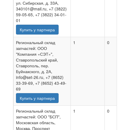
ул. Сибирская, д. 33А,
340101@mail.ru, +7 (3822)
59-05-65, +7 (3822) 34-01-
01
Купить у партнера
Региональный склад
1
0
0
запчастей: ООО
"Компания «СЭТ»",
Ставропольский край,
Ставрополь, пер.
Буйнакского, д. 2А,
info@set-26.ru, +7 (8652)
33-39-69, +7 (8652) 43-49-
69
Купить у партнера
Региональный склад
1
0
0
запчастей: ООО "БСП",
Московская область,
Москва, Проспект