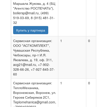
Маршала Жукова, д. 4 (БЦ
"Агентство РОСПЕЧАТЬ"),
boilersp@mail.ru, (499)
519-03-69, 8 (915) 481-31-
32
Купить у партнера
Сервисная организация:
1
0
0
ООО "АСГКОМПЛЕКТ",
Чувашская Республика,
Чебоксары, пр-т И.Я.
Яковлева, д. 19, оф. 311,
acg21@mail.ru, +7-902-
328-66-26, +7-927-845-37-
60
Сервисная организация:
1
0
0
ТеплоМеханика,
Воронежская, Воронеж, ул.
Героев Сибиряков 2С1,
Teplomehanica@gmail.com,
+79994030502