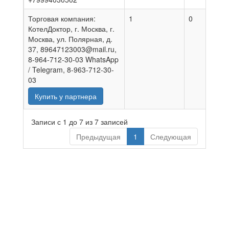
Торговая компания:
1
0
0
КотелДоктор, г. Москва, г.
Москва, ул. Полярная, д.
37, 89647123003@mail.ru,
8-964-712-30-03 WhatsApp
/ Telegram, 8-963-712-30-
03
Купить у партнера
Записи с 1 до 7 из 7 записей
Предыдущая
1
Следующая