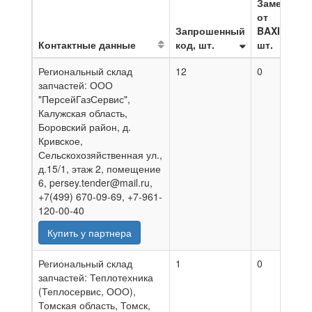
Замена
от
Запрошенный
BAXI,
Контактные данные
код, шт.
шт.
Н
Региональный склад
12
0
0
запчастей: ООО
"ПерсейГазСервис",
Калужская область,
Боровский район, д.
Кривское,
Сельскохозяйственная ул.,
д.15/1, этаж 2, помещение
6, persey.tender@mail.ru,
+7(499) 670-09-69, +7-961-
120-00-40
Купить у партнера
Региональный склад
1
0
3
запчастей: Теплотехника
(Теплосервис, ООО),
Томская область, Томск,