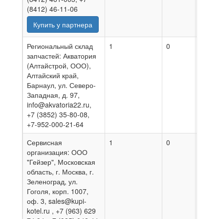
(8412) 46-11-06
Купить у партнера
Региональный склад
1
0
30.07
запчастей: Акватория
(Алтайстрой, ООО),
Алтайский край,
Барнаул, ул. Северо-
Западная, д. 97,
info@akvatoria22.ru,
+7 (3852) 35-80-08,
+7-952-000-21-64
Сервисная
1
0
30.07
организация: ООО
"Гейзер", Московская
область, г. Москва, г.
Зеленоград, ул.
Гоголя, корп. 1007,
оф. 3, sales@kupi-
kotel.ru , +7 (963) 629