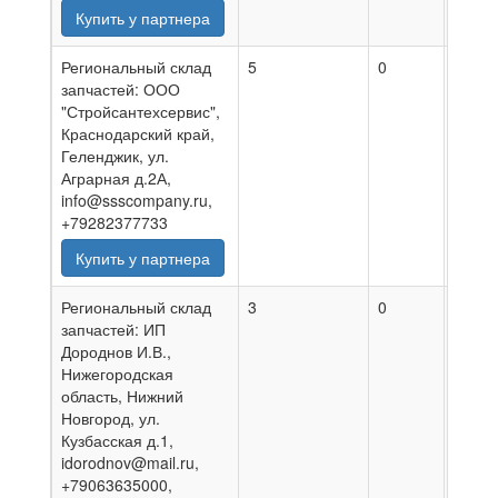
Купить у партнера
Региональный склад
5
0
08.08
запчастей: ООО
"Стройсантехсервис",
Краснодарский край,
Геленджик, ул.
Аграрная д.2А,
info@ssscompany.ru,
+79282377733
Купить у партнера
Региональный склад
3
0
07.08
запчастей: ИП
Дороднов И.В.,
Нижегородская
область, Нижний
Новгород, ул.
Кузбасская д.1,
idorodnov@mail.ru,
+79063635000,