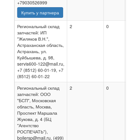
+79030526999
Купить у партнера
Региональный склад
2
0
01.08
запчастей: ИП
"Жиляков В.Н.",
Астраханская область,
Астрахань, ул.
Куйбышева, д. 98,
servis600-122@mail.ru,
+7 (8512) 60-01-19, +7
(8512) 60-01-22
Региональный склад
2
0
06.08
запчастей: ООО
"БСП", Московская
область, Москва,
Проспект Маршала
Жукова, д. 4 (БЦ
"Агентство
РОСПЕЧАТЬ"),
boilersp@mail.ru, (499)