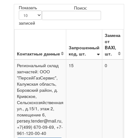
Показать
Поиск:
записей
Замена
от
Запрошенный
BAXI,
Контактные данные
код, шт.
шт.
На да
Региональный склад
15
0
02.08
запчастей: ООО
"ПерсейГазСервис",
Калужская область,
Боровский район, д.
Кривское,
Сельскохозяйственная
ул., д.15/1, этаж 2,
помещение 6,
persey.tender@mail.ru,
+7(499) 670-09-69, +7-
961-120-00-40