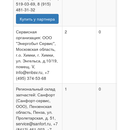
519-03-69, 8 (915)
481-31-32
Купить у партнера
Сервисная
2
0
03.08
организация: ООО
"Энергобыт Сервис",
Московская область,
г.о. Химки, г. Химки,
ул. Энгельса, д.10/19,
помещ. V,
info@enbsv.ru, +7
(495) 374-53-68
Региональный склад
1
0
08.08
запчастей: Санфорт
(Санфорт-сервис,
ООО), Пензенская
область, Пенза, ул.
Пролетарская, д. 51,
service@sanfort.ru, +7
(8412) 461-003, +7