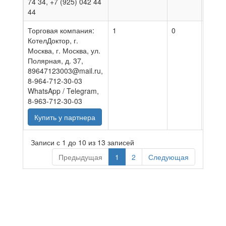
74 34, +7 (925) 042 44
44
Торговая компания:
1
0
05.08
КотелДоктор, г.
Москва, г. Москва, ул.
Полярная, д. 37,
89647123003@mail.ru,
8-964-712-30-03
WhatsApp / Telegram,
8-963-712-30-03
Купить у партнера
Записи с 1 до 10 из 13 записей
Предыдущая
1
2
Следующая