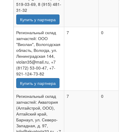
519-03-69, 8 (915) 481-
31-32
Купить у партнера
Региональный склад
7
0
05.08
запчастей: ООО
"Виолан", Вологодская
область, Вологда, ул.
Ленинградская 144,
violan35@mail.ru, +7
(8172) 53-00-47, +7-
921-124-73-82
Купить у партнера
Региональный склад
7
0
30.07
запчастей: Акватория
(Алтайстрой, ООО),
Алтайский край,
Барнаул, ул. Северо-
Западная, д. 97,
info@akvatoria22.ru, +7