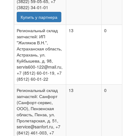
(3822) 59-05-65, +7
(3822) 34-01-01
Купить у партнера
Региональный склад
13
0
01.08
запчастей: ИП
"Жиляков В.Н.",
Астраханская область,
Астрахань, ул.
Куйбышева, д. 98,
servis600-122@mail.ru,
+7 (8512) 60-01-19, +7
(8512) 60-01-22
Региональный склад
13
0
07.08
запчастей: Санфорт
(Санфорт-сервис,
ООО), Пензенская
область, Пенза, ул.
Пролетарская, д. 51,
service@sanfort.ru, +7
(8412) 461-003, +7