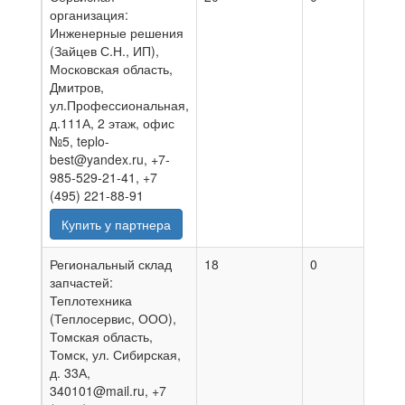
организация:
Инженерные решения
(Зайцев С.Н., ИП),
Московская область,
Дмитров,
ул.Профессиональная,
д.111А, 2 этаж, офис
№5, teplo-
best@yandex.ru, +7-
985-529-21-41, +7
(495) 221-88-91
Купить у партнера
Региональный склад
18
0
30.07
запчастей:
Теплотехника
(Теплосервис, ООО),
Томская область,
Томск, ул. Сибирская,
д. 33А,
340101@mail.ru, +7