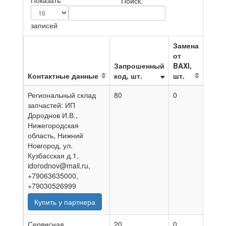
Показать
Поиск:
записей
Замена
от
Запрошенный
BAXI,
Контактные данные
код, шт.
шт.
На д
Региональный склад
80
0
05.08
запчастей: ИП
Дороднов И.В.,
Нижегородская
область, Нижний
Новгород, ул.
Кузбасская д.1,
idorodnov@mail.ru,
+79063635000,
+79030526999
Купить у партнера
Сервисная
20
0
03.08