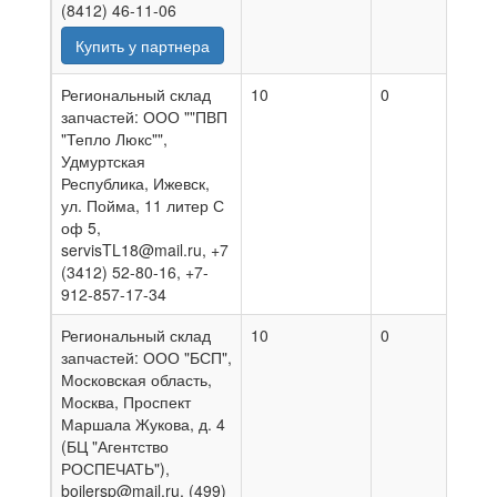
(8412) 46-11-06
Купить у партнера
Региональный склад
10
0
31.07
запчастей: ООО ""ПВП
"Тепло Люкс"",
Удмуртская
Республика, Ижевск,
ул. Пойма, 11 литер С
оф 5,
servisTL18@mail.ru, +7
(3412) 52-80-16, +7-
912-857-17-34
Региональный склад
10
0
06.08
запчастей: ООО "БСП",
Московская область,
Москва, Проспект
Маршала Жукова, д. 4
(БЦ "Агентство
РОСПЕЧАТЬ"),
boilersp@mail.ru, (499)