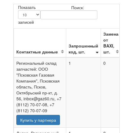
Показать
Поиск:
записей
Замена
от
Запрошенный
BAXI,
Контактные данные
код, шт.
шт.
На д
Региональный склад
1
0
06.0
запчастей: ООО
"Псковская Газовая
Компания", Псковская
область, Псков,
Октябрьский пр-кт, д.
56, inbox@gaz60.ru, +7
(8112) 70-07-08, +7
(8112) 70-07-09
Купить у партнера