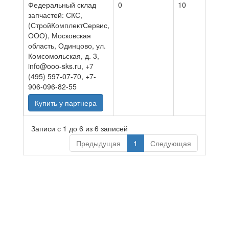
Федеральный склад
0
10
03.0
запчастей: СКС,
(СтройКомплектСервис,
ООО), Московская
область, Одинцово, ул.
Комсомольская, д. 3,
info@ooo-sks.ru, +7
(495) 597-07-70, +7-
906-096-82-55
Купить у партнера
Записи с 1 до 6 из 6 записей
Предыдущая
1
Следующая