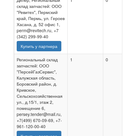
Дилер, Региональный
1
0
06.0
склад запчастей: ООО
"Ревитех", Пермский
край, Пермь, ул. Героев
Хасана, д. 52 офис 1,
perm@revitech.ru, +7
(342) 299-99-40
Купить у партнера
Региональный склад
1
0
02.0
запчастей: ООО
"ПерсейГазСервис",
Калужская область,
Боровский район, д.
Кривское,
Сельскохозяйственная
ул., д.15/1, этаж 2,
помещение 6,
persey.tender@mail.ru,
+7(499) 670-09-69, +7-
961-120-00-40