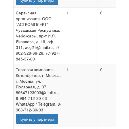
Купить у партнера
Сервисная
1
0
06.0
организация: ООО
"АСГКОМПЛЕКТ",
Чувашская Республика,
Чебоксары, пр-т И.Я.
Яковлева, д. 19, оф.
311, acg21@mail.ru, +7-
902-328-66-26, +7-927-
845-37-60
Торговая компания:
1
0
05.0
КотелДоктор, г. Москва,
г. Москва, ул.
Полярная, д. 37,
89647123003@mail.ru,
8-964-712-30-03
WhatsApp / Telegram, 8-
963-712-30-03
Купить у партнера