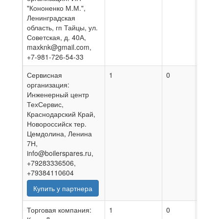
"Кононенко М.М.",
Ленинградская
область, гп Тайцы, ул.
Советская, д. 40А,
maxknk@gmail.com,
+7-981-726-54-33
Сервисная
1
0
01.08
организация:
Инженерный центр
ТехСервис,
Краснодарский Край,
Новороссийск тер.
Цемдолина, Ленина
7Н,
info@boilerspares.ru,
+79283336506,
+79384110604
Купить у партнера
Торговая компания:
1
0
05.08