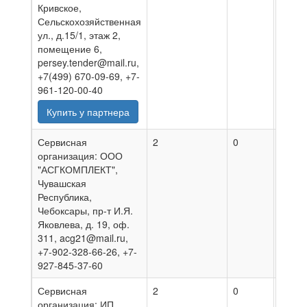
Кривское,
Сельскохозяйственная
ул., д.15/1, этаж 2,
помещение 6,
persey.tender@mail.ru,
+7(499) 670-09-69, +7-
961-120-00-40
Купить у партнера
Сервисная
2
0
06.08
организация: ООО
"АСГКОМПЛЕКТ",
Чувашская
Республика,
Чебоксары, пр-т И.Я.
Яковлева, д. 19, оф.
311, acg21@mail.ru,
+7-902-328-66-26, +7-
927-845-37-60
Сервисная
2
0
27.07
организация: ИП