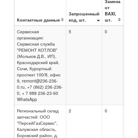
Замена
от
Запрошенный
BAXI,
Контактные данные
код, шт.
шт.
На да
Сервисная
5
0
03.08
организация:
Сервисная служба
"РЕМОНТ КОТЛОВ"
(Мольков Д.В., ИП),
Краснодарский край,
Сочи, Курортный
проспект 100/8, офис
9, remont@236-236-
0.ru, +7 (862) 236-236-
0, + 7 988 236-23-60
WhatsApp
Региональный склад
2
0
02.08
запчастей: ООО
"ПерсейГазСервис",
Калужская область,
Боровский район, д.