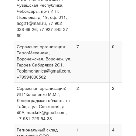
Чувашская Республика,
Чебоксары, пр-т И.Я.
Яковлева, д. 19, оф. 311,
acg21@mail.ru, +7-902-
328-66-26, +7-927-845-37-
60
Сервисная организация:
7
0
0
ТеплоМеханика,
Воронежская, Воронеж, ул.
Героев Сибиряков 2С1,
Teplomehanica@gmail.com,
+79994030502
Сервисная организация:
2
2
2
ИП "Кононенко М.М.",
Ленинградская область, гп
Тайцы, ул. Советская, д.
40А, maxknk@gmail.com,
+7-981-726-54-33
Региональный склад
1
4
0
запчастей: ООО