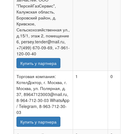
"ПерсейГазСервис",
Калужская область,
Боровский район, д.
Кривское,
Сельскохозяйственная ул.,
д.15/1, этаж 2, помещение
6, persey.tender@mail.ru,
+7(499) 670-09-69, +7-961-
120-00-40
Купить у партнера
Торговая компания:
1
0
0
КотелДоктор, г. Москва, г.
Москва, ул. Полярная, д.
37, 89647123003@mail.ru,
8-964-712-30-03 WhatsApp
/ Telegram, 8-963-712-30-
03
Купить у партнера