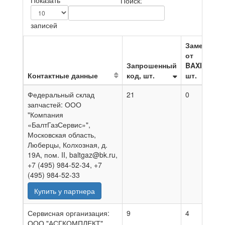
Показать
Поиск:
записей
Замена
от
Запрошенный
BAXI,
Контактные данные
код, шт.
шт.
Н
Федеральный склад
21
0
0
запчастей: ООО
"Компания
«БалтГазСервис»",
Московская область,
Люберцы, Колхозная, д.
19А, пом. II, baltgaz@bk.ru,
+7 (495) 984-52-34, +7
(495) 984-52-33
Купить у партнера
Сервисная организация:
9
4
0
ООО "АСГКОМПЛЕКТ",