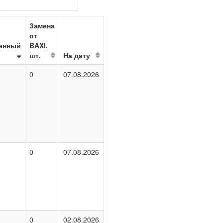
Замена
от
енный
BAXI,
шт.
На дату
0
07.08.2026
0
07.08.2026
0
02.08.2026