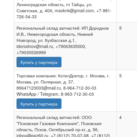
Ленинградская область, гп Тайцы, ул.
Советская, д. 40А, maxknk@gmail.com, +7-981-
726-54-33
Региональный склад запчастей: ИП Дороднов
5
И.В., Нижегородская область, Нижний
Новгород, ул. Кузбасская д.1,
idorodnov@mail.ru, +79063635000,
+79030526999
Купить у партнера
Торговая компания: КотелДоктор, г. Москва, г.
5
Москва, ул. Полярная, д. 37,
89647123003@mail.ru, 8-964-712-30-03
WhatsApp / Telegram, 8-963-712-30-03
Купить у партнера
Региональный склад запчастей: ООО
4
"Псковская Газовая Компания", Псковская
область, Псков, Октябрьский пр-кт, д. 56,
inbox@gaz60.ru, +7 (8112) 70-07-08, +7 (8112)