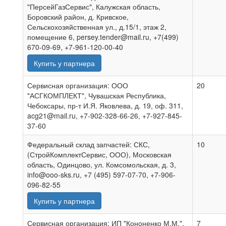
"ПерсейГазСервис", Калужская область,
Боровский район, д. Кривское,
Сельскохозяйственная ул., д.15/1, этаж 2,
помещение 6, persey.tender@mail.ru, +7(499)
670-09-69, +7-961-120-00-40
Купить у партнера
Сервисная организация: ООО
20
"АСГКОМПЛЕКТ", Чувашская Республика,
Чебоксары, пр-т И.Я. Яковлева, д. 19, оф. 311,
acg21@mail.ru, +7-902-328-66-26, +7-927-845-
37-60
Федеральный склад запчастей: СКС,
10
(СтройКомплектСервис, ООО), Московская
область, Одинцово, ул. Комсомольская, д. 3,
info@ooo-sks.ru, +7 (495) 597-07-70, +7-906-
096-82-55
Купить у партнера
Сервисная организация: ИП "Кононенко М.М.",
7