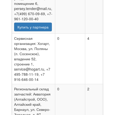
помещение 6,
persey.tender@mail.ru,
+7(499) 670-09-69, +7-
961-120-00-40
Купить у партнера
Сервисная
0
4
05.08
организация: Хогарт,
Москва, ул. Поляны
(п. Сосенское),
владение 52,
строение 1,
service@hogart.ru, +7
495-788-11-19, +7
916-646-00-14
Региональный склад
0
2
30.07
запчастей: Акватория
(Алтайстрой, ООО),
Алтайский край,
Барнаул, ул. Северо-
Западная, д. 97,