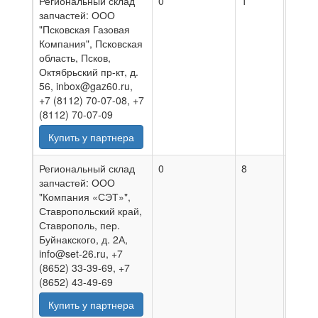
Региональный склад
0
1
05.08
запчастей: ООО
"Псковская Газовая
Компания", Псковская
область, Псков,
Октябрьский пр-кт, д.
56, inbox@gaz60.ru,
+7 (8112) 70-07-08, +7
(8112) 70-07-09
Купить у партнера
Региональный склад
0
8
05.08
запчастей: ООО
"Компания «СЭТ»",
Ставропольский край,
Ставрополь, пер.
Буйнакского, д. 2А,
info@set-26.ru, +7
(8652) 33-39-69, +7
(8652) 43-49-69
Купить у партнера