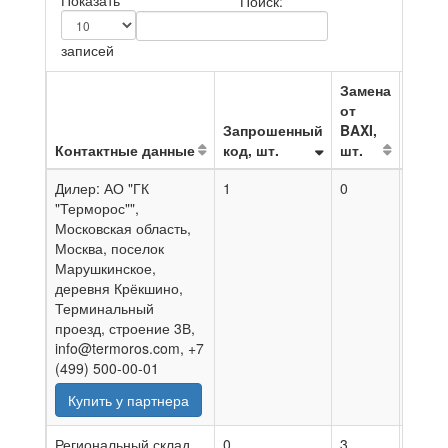
Показать
Поиск:
записей
Замена
от
Запрошенный
BAXI,
Контактные данные
код, шт.
шт.
На да
Дилер: АО "ГК
1
0
05.08
"Терморос"",
Московская область,
Москва, поселок
Марушкинское,
деревня Крёкшино,
Терминальный
проезд, строение 3В,
info@termoros.com, +7
(499) 500-00-01
Купить у партнера
Региональный склад
0
3
05.08