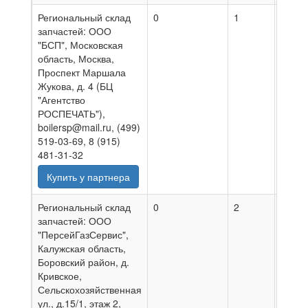
Региональный склад
0
1
05.08
запчастей: ООО
"БСП", Московская
область, Москва,
Проспект Маршала
Жукова, д. 4 (БЦ
"Агентство
РОСПЕЧАТЬ"),
boilersp@mail.ru, (499)
519-03-69, 8 (915)
481-31-32
Купить у партнера
Региональный склад
0
2
02.08
запчастей: ООО
"ПерсейГазСервис",
Калужская область,
Боровский район, д.
Кривское,
Сельскохозяйственная
ул., д.15/1, этаж 2,