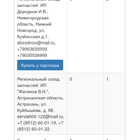
запчастей: ИП
Дороднов И.В.,
Нижегородская
область, Нижний
Новгород, ул.
Кузбасская д.1,
idorodnov@mail.ru,
+79063635000,
+79030526999
Купить у партнера
Региональный склад
0
1
01.08
запчастей: ИП
"Жиляков В.Н.",
Астраханская область,
Астрахань, ул.
Куйбышева, д. 98,
servis600-122@mail.ru,
+7 (8512) 60-01-19, +7
(8512) 60-01-22