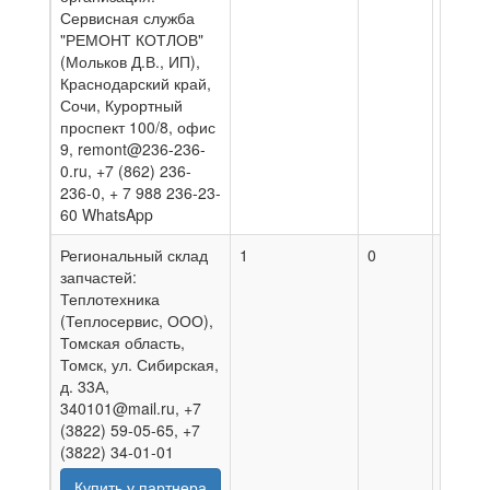
Сервисная служба
"РЕМОНТ КОТЛОВ"
(Мольков Д.В., ИП),
Краснодарский край,
Сочи, Курортный
проспект 100/8, офис
9, remont@236-236-
0.ru, +7 (862) 236-
236-0, + 7 988 236-23-
60 WhatsApp
Региональный склад
1
0
30.07.
запчастей:
Теплотехника
(Теплосервис, ООО),
Томская область,
Томск, ул. Сибирская,
д. 33А,
340101@mail.ru, +7
(3822) 59-05-65, +7
(3822) 34-01-01
Купить у партнера