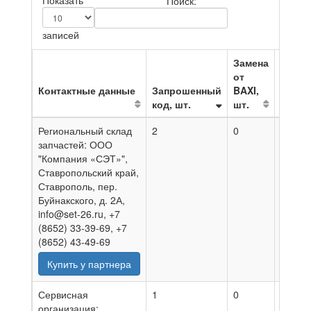
Показать
Поиск:
записей
Замена
от
Контактные данные
Запрошенный
BAXI,
код, шт.
шт.
На да
Региональный склад
2
0
08.08.
запчастей: ООО
"Компания «СЭТ»",
Ставропольский край,
Ставрополь, пер.
Буйнакского, д. 2А,
info@set-26.ru, +7
(8652) 33-39-69, +7
(8652) 43-49-69
Купить у партнера
Сервисная
1
0
03.08.
организация: