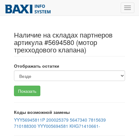
Toggl
navig
Наличие на складах партнеров
артикула #5694580 (мотор
трехходового клапана)
Отображать остатки
Коды возможной замены
YYY56945811P
200025379
5647340
7815639
710188300
YYY005694581
KHG71410661-