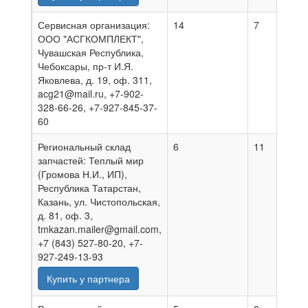
Сервисная организация:
14
7
0
ООО "АСГКОМПЛЕКТ",
Чувашская Республика,
Чебоксары, пр-т И.Я.
Яковлева, д. 19, оф. 311,
acg21@mail.ru, +7-902-
328-66-26, +7-927-845-37-
60
Региональный склад
6
11
0
запчастей: Теплый мир
(Громова Н.И., ИП),
Республика Татарстан,
Казань, ул. Чистопольская,
д. 81, оф. 3,
tmkazan.mailer@gmail.com,
+7 (843) 527-80-20, +7-
927-249-13-93
Купить у партнера