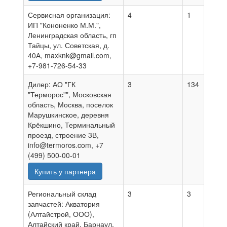
Сервисная организация:
4
1
0
ИП "Кононенко М.М.",
Ленинградская область, гп
Тайцы, ул. Советская, д.
40А, maxknk@gmail.com,
+7-981-726-54-33
Дилер: АО "ГК
3
134
0
"Терморос"", Московская
область, Москва, поселок
Марушкинское, деревня
Крёкшино, Терминальный
проезд, строение 3В,
info@termoros.com, +7
(499) 500-00-01
Купить у партнера
Региональный склад
3
3
3
запчастей: Акватория
(Алтайстрой, ООО),
Алтайский край, Барнаул,