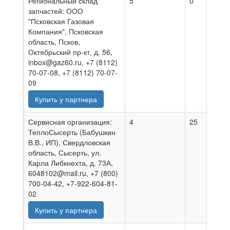
Региональный склад
5
0
0
запчастей: ООО
"Псковская Газовая
Компания", Псковская
область, Псков,
Октябрьский пр-кт, д. 56,
inbox@gaz60.ru, +7 (8112)
70-07-08, +7 (8112) 70-07-
09
Купить у партнера
Сервисная организация:
4
25
0
ТеплоСысерть (Бабушкин
В.В., ИП), Свердловская
область, Сысерть, ул.
Карла Либкнехта, д. 73А,
6048102@mail.ru, +7 (800)
700-04-42, +7-922-604-81-
02
Купить у партнера