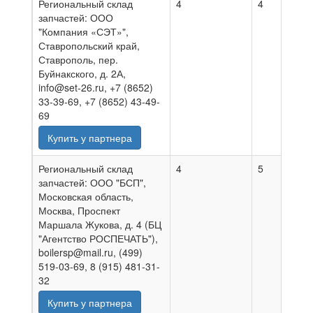
Региональный склад
4
4
0
запчастей: ООО
"Компания «СЭТ»",
Ставропольский край,
Ставрополь, пер.
Буйнакского, д. 2А,
info@set-26.ru, +7 (8652)
33-39-69, +7 (8652) 43-49-
69
Купить у партнера
Региональный склад
4
5
0
запчастей: ООО "БСП",
Московская область,
Москва, Проспект
Маршала Жукова, д. 4 (БЦ
"Агентство РОСПЕЧАТЬ"),
boilersp@mail.ru, (499)
519-03-69, 8 (915) 481-31-
32
Купить у партнера