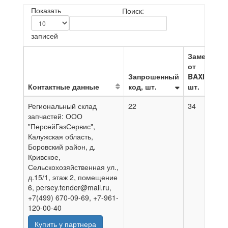
Показать
Поиск:
записей
Замена
от
Запрошенный
BAXI,
Контактные данные
код, шт.
шт.
Н
Региональный склад
22
34
0
запчастей: ООО
"ПерсейГазСервис",
Калужская область,
Боровский район, д.
Кривское,
Сельскохозяйственная ул.,
д.15/1, этаж 2, помещение
6, persey.tender@mail.ru,
+7(499) 670-09-69, +7-961-
120-00-40
Купить у партнера