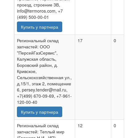
проезд, строение 3В,
info@termoros.com, +7
(499) 500-00-01
Купить у партнера
Региональный склад
17
0
0
запчастей: ООО
"ПерсейГазСервис",
Калужская область,
Боровский район, д.
Кривское,
Сельскохозяйственная ул.,
д.15/1, этаж 2, помещение
6, persey.tender@mail.ru,
+7(499) 670-09-69, +7-961-
120-00-40
Купить у партнера
Региональный склад
12
0
0
запчастей: Теплый мир
(Громова Н.И., ИП),