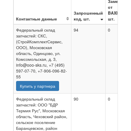
Замена
от
Запрошенный
BAXI,
Контактные данные
код, шт.
шт.
Н
Федеральный склад
94
0
0
запчастей: СКС,
(СтройКомплектСервис,
ООО), Московская
область, Одинцово, ул.
Комсомольская, д. 3,
info@ooo-sks.ru, +7 (495)
597-07-70, +7-906-096-82-
55
Купить у партнера
Федеральный склад
90
0
0
запчастей: ООО "БДР
Термия Рус", Московская
область, Чеховский район,
сельское поселение
Баранцевское, район