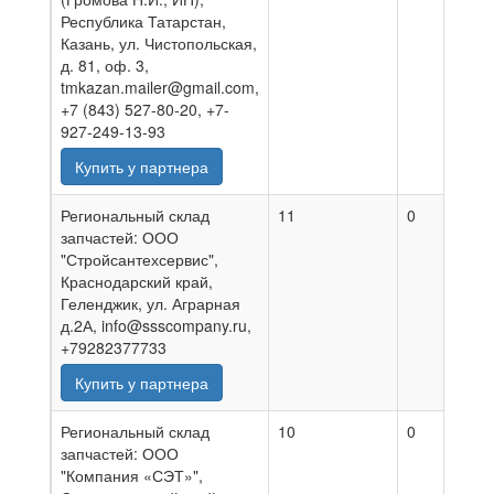
Республика Татарстан,
Казань, ул. Чистопольская,
д. 81, оф. 3,
tmkazan.mailer@gmail.com,
+7 (843) 527-80-20, +7-
927-249-13-93
Купить у партнера
Региональный склад
11
0
0
запчастей: ООО
"Стройсантехсервис",
Краснодарский край,
Геленджик, ул. Аграрная
д.2А, info@ssscompany.ru,
+79282377733
Купить у партнера
Региональный склад
10
0
0
запчастей: ООО
"Компания «СЭТ»",