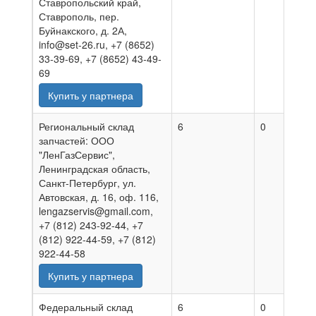
Ставропольский край,
Ставрополь, пер.
Буйнакского, д. 2А,
info@set-26.ru, +7 (8652)
33-39-69, +7 (8652) 43-49-
69
Купить у партнера
Региональный склад
6
0
2
запчастей: ООО
"ЛенГазСервис",
Ленинградская область,
Санкт-Петербург, ул.
Автовская, д. 16, оф. 116,
lengazservis@gmail.com,
+7 (812) 243-92-44, +7
(812) 922-44-59, +7 (812)
922-44-58
Купить у партнера
Федеральный склад
6
0
0