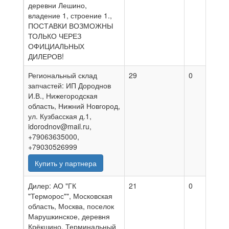
деревни Лешино,
владение 1, строение 1.,
ПОСТАВКИ ВОЗМОЖНЫ
ТОЛЬКО ЧЕРЕЗ
ОФИЦИАЛЬНЫХ
ДИЛЕРОВ!
Региональный склад
29
0
0
запчастей: ИП Дороднов
И.В., Нижегородская
область, Нижний Новгород,
ул. Кузбасская д.1,
idorodnov@mail.ru,
+79063635000,
+79030526999
Купить у партнера
Дилер: АО "ГК
21
0
0
"Терморос"", Московская
область, Москва, поселок
Марушкинское, деревня
Крёкшино, Терминальный