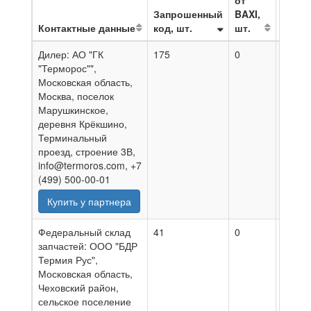
от
Запрошенный
BAXI,
Контактные данные
код, шт.
шт.
На да
Дилер: АО "ГК
175
0
10.08
"Терморос"",
Московская область,
Москва, поселок
Марушкинское,
деревня Крёкшино,
Терминальный
проезд, строение 3В,
info@termoros.com, +7
(499) 500-00-01
Купить у партнера
Федеральный склад
41
0
10.08
запчастей: ООО "БДР
Термия Рус",
Московская область,
Чеховский район,
сельское поселение