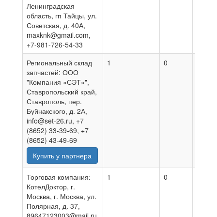
Ленинградская
область, гп Тайцы, ул.
Советская, д. 40А,
maxknk@gmail.com,
+7-981-726-54-33
Региональный склад
1
0
10.08
запчастей: ООО
"Компания «СЭТ»",
Ставропольский край,
Ставрополь, пер.
Буйнакского, д. 2А,
info@set-26.ru, +7
(8652) 33-39-69, +7
(8652) 43-49-69
Купить у партнера
Торговая компания:
1
0
05.08
КотелДоктор, г.
Москва, г. Москва, ул.
Полярная, д. 37,
89647123003@mail.ru,