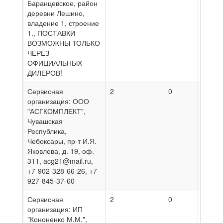
Баранцевское, район
деревни Лешино,
владение 1, строение
1., ПОСТАВКИ
ВОЗМОЖНЫ ТОЛЬКО
ЧЕРЕЗ
ОФИЦИАЛЬНЫХ
ДИЛЕРОВ!
Сервисная
2
0
10.08
организация: ООО
"АСГКОМПЛЕКТ",
Чувашская
Республика,
Чебоксары, пр-т И.Я.
Яковлева, д. 19, оф.
311, acg21@mail.ru,
+7-902-328-66-26, +7-
927-845-37-60
Сервисная
2
0
09.08
организация: ИП
"Кононенко М.М.",