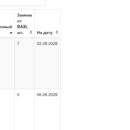
Замена
от
енный
BAXI,
шт.
На дату
7
02.08.2026
0
06.08.2026