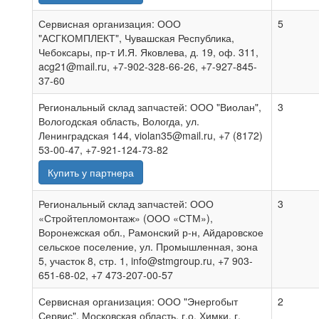
Сервисная организация: ООО
5
"АСГКОМПЛЕКТ", Чувашская Республика,
Чебоксары, пр-т И.Я. Яковлева, д. 19, оф. 311,
acg21@mail.ru, +7-902-328-66-26, +7-927-845-
37-60
Региональный склад запчастей: ООО "Виолан",
3
Вологодская область, Вологда, ул.
Ленинградская 144, violan35@mail.ru, +7 (8172)
53-00-47, +7-921-124-73-82
Купить у партнера
Региональный склад запчастей: ООО
3
«Стройтепломонтаж» (ООО «СТМ»),
Воронежская обл., Рамонский р-н, Айдаровское
сельское поселение, ул. Промышленная, зона
5, участок 8, стр. 1, info@stmgroup.ru, +7 903-
651-68-02, +7 473-207-00-57
Сервисная организация: ООО "Энергобыт
2
Сервис", Московская область, г.о. Химки, г.