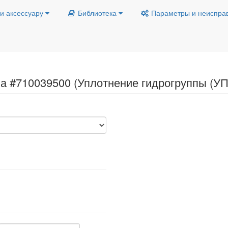
и аксессуару
Библиотека
Параметры и неиспра
ла #710039500 (Уплотнение гидрогруппы (У