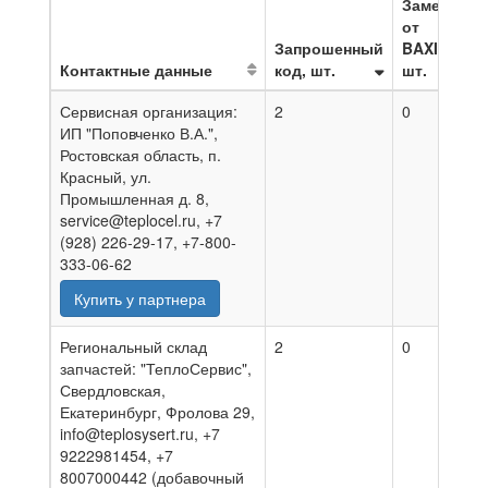
Замена
от
Запрошенный
BAXI,
Контактные данные
код, шт.
шт.
Н
Сервисная организация:
2
0
0
ИП "Поповченко В.А.",
Ростовская область, п.
Красный, ул.
Промышленная д. 8,
service@teplocel.ru, +7
(928) 226-29-17, +7-800-
333-06-62
Купить у партнера
Региональный склад
2
0
0
запчастей: "ТеплоСервис",
Свердловская,
Екатеринбург, Фролова 29,
info@teplosysert.ru, +7
9222981454, +7
8007000442 (добавочный