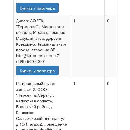
Купить у партнера
Дилер: АО "ГК
1
0
0
"Терморос"", Московская
область, Москва, поселок
Марушкинское, деревня
Крёкшино, Терминальный
проезд, строение 3В,
info@termoros.com, +7
(499) 500-00-01
Купить у партнера
Региональный склад
1
0
0
запчастей: ООО
"ПерсейГазСервис",
Калужская область,
Боровский район, д.
Кривское,
Сельскохозяйственная ул.,
д.15/1, этаж 2, помещение
6, persey.tender@mail.ru,