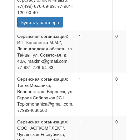
+7(499) 670-09-69, +7-961-
120-00-40
Купить у партнера
Сервисная организация:
1
0
2
ИП "Кононенко М.М.",
Ленинградская область, гп
Тайцы, ул. Советская, д.
40А, maxknk@gmail.com,
+7-981-726-54-33
Сервисная организация:
1
0
0
ТеплоМеханика,
Воронежская, Воронеж, ул.
Героев Сибиряков 2С1,
Teplomehanica@gmail.com,
+79994030502
Сервисная организация:
1
0
0
ООО "АСГКОМПЛЕКТ",
Чувашская Республика,