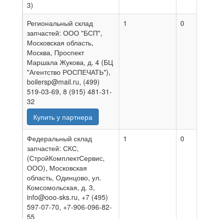
3)
Региональный склад
1
0
0
запчастей: ООО "БСП",
Московская область,
Москва, Проспект
Маршала Жукова, д. 4 (БЦ
"Агентство РОСПЕЧАТЬ"),
boilersp@mail.ru, (499)
519-03-69, 8 (915) 481-31-
32
Купить у партнера
Федеральный склад
1
0
0
запчастей: СКС,
(СтройКомплектСервис,
ООО), Московская
область, Одинцово, ул.
Комсомольская, д. 3,
info@ooo-sks.ru, +7 (495)
597-07-70, +7-906-096-82-
55