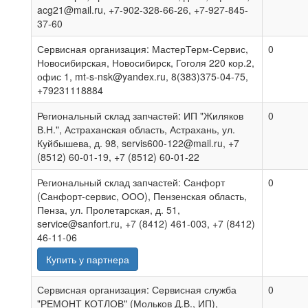
acg21@mail.ru, +7-902-328-66-26, +7-927-845-
37-60
Сервисная организация: МастерТерм-Сервис,
0
Новосибирская, Новосибирск, Гоголя 220 кор.2,
офис 1, mt-s-nsk@yandex.ru, 8(383)375-04-75,
+79231118884
Региональный склад запчастей: ИП "Жиляков
0
В.Н.", Астраханская область, Астрахань, ул.
Куйбышева, д. 98, servis600-122@mail.ru, +7
(8512) 60-01-19, +7 (8512) 60-01-22
Региональный склад запчастей: Санфорт
0
(Санфорт-сервис, ООО), Пензенская область,
Пенза, ул. Пролетарская, д. 51,
service@sanfort.ru, +7 (8412) 461-003, +7 (8412)
46-11-06
Купить у партнера
Сервисная организация: Сервисная служба
0
"РЕМОНТ КОТЛОВ" (Мольков Д.В., ИП),