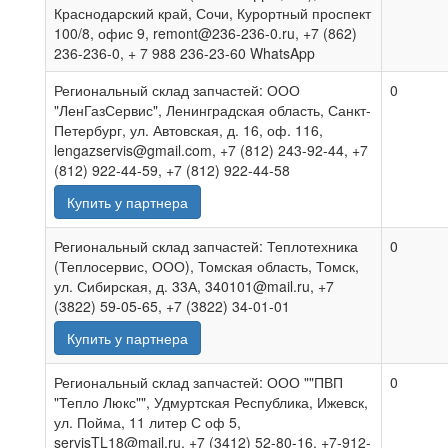
Краснодарский край, Сочи, Курортный проспект
100/8, офис 9, remont@236-236-0.ru, +7 (862)
236-236-0, + 7 988 236-23-60 WhatsApp
Региональный склад запчастей: ООО
0
"ЛенГазСервис", Ленинградская область, Санкт-
Петербург, ул. Автовская, д. 16, оф. 116,
lengazservis@gmail.com, +7 (812) 243-92-44, +7
(812) 922-44-59, +7 (812) 922-44-58
Купить у партнера
Региональный склад запчастей: Теплотехника
0
(Теплосервис, ООО), Томская область, Томск,
ул. Сибирская, д. 33А, 340101@mail.ru, +7
(3822) 59-05-65, +7 (3822) 34-01-01
Купить у партнера
Региональный склад запчастей: ООО ""ПВП
0
"Тепло Люкс"", Удмуртская Республика, Ижевск,
ул. Пойма, 11 литер С оф 5,
servisTL18@mail.ru, +7 (3412) 52-80-16, +7-912-