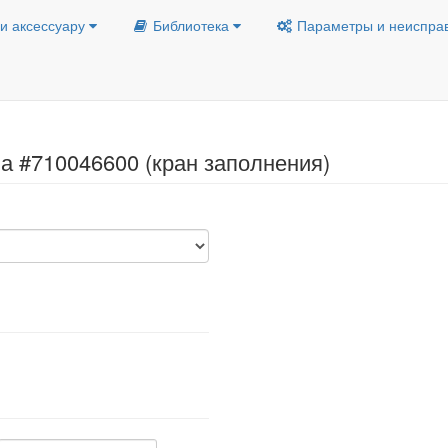
и аксессуару
Библиотека
Параметры и неиспра
а #710046600 (кран заполнения)