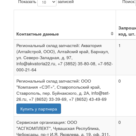
Показать
записей
Поиск:
Запрош
Контактные данные
код, шт.
Региональный склад запчастей: Акватория
1
(Алтайстрой, ООО), Алтайский край, Барнаул,
ул. Северо-Западная, д. 97,
info@akvatoria22.ru, +7 (3852) 35-80-08, +7-952-
000-21-64
Региональный склад запчастей: ООО
0
"Компания «СЭТ»", Ставропольский край,
Ставрополь, пер. Буйнакского, д. 2А, info@set-
26.ru, +7 (8652) 33-39-69, +7 (8652) 43-49-69
Купить у партнера
Сервисная организация: ООО
0
"АСГКОМПЛЕКТ", Чувашская Республика,
Чебоксары, пр-т И.Я. Яковлева, д. 19, оф. 311,