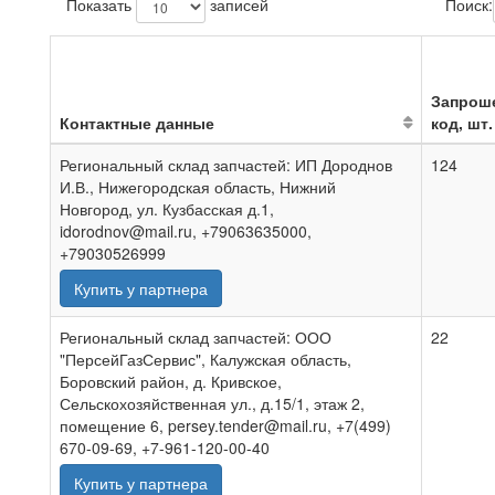
Показать
записей
Поиск:
Запрош
Контактные данные
код, шт.
Региональный склад запчастей: ИП Дороднов
124
И.В., Нижегородская область, Нижний
Новгород, ул. Кузбасская д.1,
idorodnov@mail.ru, +79063635000,
+79030526999
Купить у партнера
Региональный склад запчастей: ООО
22
"ПерсейГазСервис", Калужская область,
Боровский район, д. Кривское,
Сельскохозяйственная ул., д.15/1, этаж 2,
помещение 6, persey.tender@mail.ru, +7(499)
670-09-69, +7-961-120-00-40
Купить у партнера