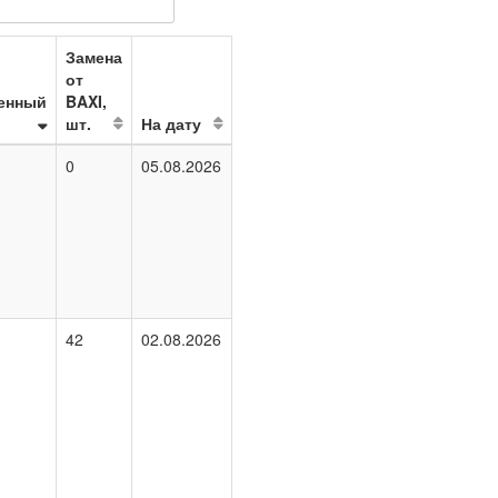
Замена
от
енный
BAXI,
шт.
На дату
0
05.08.2026
42
02.08.2026