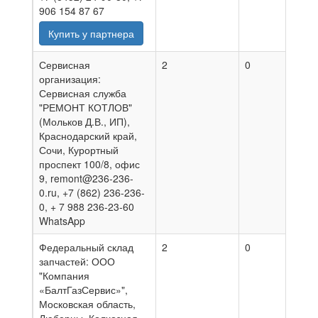
906 154 87 67
Купить у партнера
Сервисная
2
0
03.0
организация:
Сервисная служба
"РЕМОНТ КОТЛОВ"
(Мольков Д.В., ИП),
Краснодарский край,
Сочи, Курортный
проспект 100/8, офис
9, remont@236-236-
0.ru, +7 (862) 236-236-
0, + 7 988 236-23-60
WhatsApp
Федеральный склад
2
0
07.0
запчастей: ООО
"Компания
«БалтГазСервис»",
Московская область,