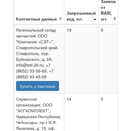
Замена
от
Запрошенный
BAXI,
Контактные данные
код, шт.
шт.
На д
Региональный склад
19
0
07.0
запчастей: ООО
"Компания «СЭТ»",
Ставропольский край,
Ставрополь, пер.
Буйнакского, д. 2А,
info@set-26.ru, +7
(8652) 33-39-69, +7
(8652) 43-49-69
Купить у партнера
Сервисная
14
0
06.0
организация: ООО
"АСГКОМПЛЕКТ",
Чувашская Республика,
Чебоксары, пр-т И.Я.
Яковлева, д. 19, оф.