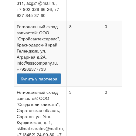
311, acg21@mail.ru,
+7-902-328-66-26, +7-
927-845-37-60
Региональный склад
8
0
07.0
запчастей: ООО
"Стройсантехсервис",
Краснодарский край,
Геленджик, ул.
Аграрная д.2А,
info@ssscompany.ru,
+79282377733
Купить у партнера
Региональный склад
3
0
28.0
запчастей: ООО
"Создатели климата",
Саратовская область,
Саратов, ул. Усть-
Курдюмская, д. 1,
sklimat.saratov@mail.ru,
+7 (8452) 24-90-80, +7