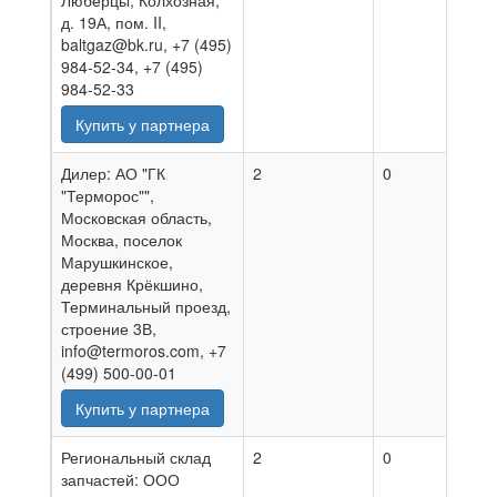
Люберцы, Колхозная,
д. 19А, пом. II,
baltgaz@bk.ru, +7 (495)
984-52-34, +7 (495)
984-52-33
Купить у партнера
Дилер: АО "ГК
2
0
07.0
"Терморос"",
Московская область,
Москва, поселок
Марушкинское,
деревня Крёкшино,
Терминальный проезд,
строение 3В,
info@termoros.com, +7
(499) 500-00-01
Купить у партнера
Региональный склад
2
0
02.0
запчастей: ООО