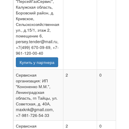
"ПерсейГазСервис",
Калужская область,
Боровский район, д.
Кривское,
Сельскохозяйственная
ул., д.15/1, этаж 2,
помещение 6,
persey.tender@mail.ru,
+7(499) 670-09-69, +7-
961-120-00-40
Купить у партнера
Сервисная
2
0
27.0
организация: ИП
"Кононенко М.М.",
Ленинградская
область, гп Тайцы, ул.
Советская, д. 40А,
maxknk@gmail.com,
+7-981-726-54-33
Сервисная
2
0
01.0