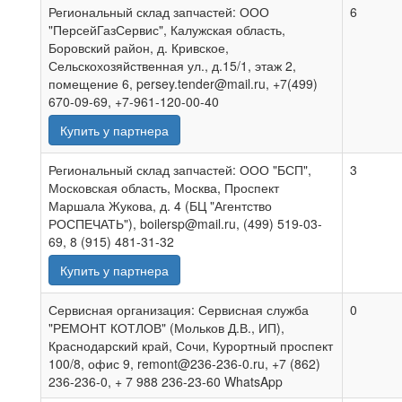
Региональный склад запчастей: ООО
6
"ПерсейГазСервис", Калужская область,
Боровский район, д. Кривское,
Сельскохозяйственная ул., д.15/1, этаж 2,
помещение 6, persey.tender@mail.ru, +7(499)
670-09-69, +7-961-120-00-40
Купить у партнера
Региональный склад запчастей: ООО "БСП",
3
Московская область, Москва, Проспект
Маршала Жукова, д. 4 (БЦ "Агентство
РОСПЕЧАТЬ"), boilersp@mail.ru, (499) 519-03-
69, 8 (915) 481-31-32
Купить у партнера
Сервисная организация: Сервисная служба
0
"РЕМОНТ КОТЛОВ" (Мольков Д.В., ИП),
Краснодарский край, Сочи, Курортный проспект
100/8, офис 9, remont@236-236-0.ru, +7 (862)
236-236-0, + 7 988 236-23-60 WhatsApp