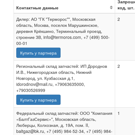
Запрош
Контактные данные
код, шт.
Дилер: АО "ГК "Терморос"", Московская
2
область, Москва, поселок Марушкинское,
деревня Крёкшино, Терминальный проезд,
строение 3В, info@termoros.com, +7 (499) 500-
00-01
Купить у партнера
Региональный склад запчастей: ИП Дороднов
2
И.В., Нижегородская область, Нижний
Новгород, ул. Кузбасская д.1,
idorodnov@mail.ru, +79063635000,
+79030526999
Купить у партнера
Федеральный склад запчастей: ООО "Компания
1
«БалтГазСервис»", Московская область,
Люберцы, Колхозная, д. 19А, пом. II,
baltgaz@bk.ru, +7 (495) 984-52-34, +7 (495) 984-