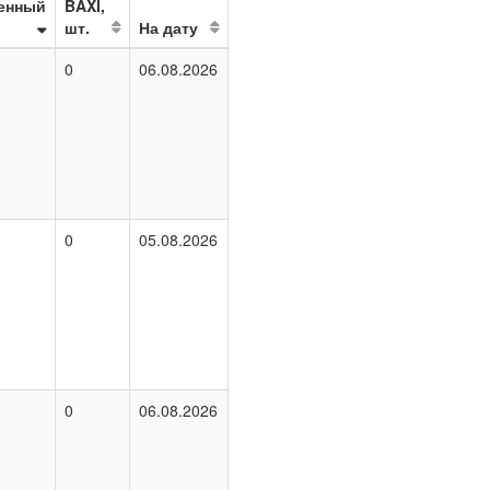
енный
BAXI,
шт.
На дату
0
06.08.2026
0
05.08.2026
0
06.08.2026