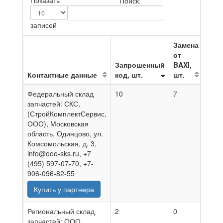
Показать
Поиск:
записей
Замена
от
Запрошенный
BAXI,
Контактные данные
код, шт.
шт.
На д
Федеральный склад
10
7
03.0
запчастей: СКС,
(СтройКомплектСервис,
ООО), Московская
область, Одинцово, ул.
Комсомольская, д. 3,
info@ooo-sks.ru, +7
(495) 597-07-70, +7-
906-096-82-55
Купить у партнера
Региональный склад
2
0
07.0
запчастей: ООО