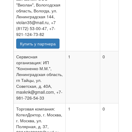
"Виолан", Вологодская
область, Вологда, ул.
Ленинградская 144,
violan35@mail.ru, +7
(8172) 53-00-47, +7-
921-124-73-82
Купить у партнера
Сервисная
1
0
27.0
организация: ИП
"Кононенко М.М.",
Ленинградская область,
гп Тайцы, ул.
Советская, д. 40А,
maxknk@gmail.com, +7-
981-726-54-33
Торговая компания:
1
0
05.0
КотелДоктор, г. Москва,
г. Москва, ул.
Полярная, д. 37,