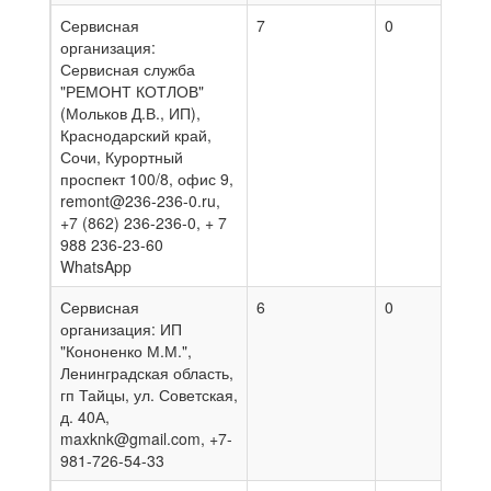
Сервисная
7
0
03.0
организация:
Сервисная служба
"РЕМОНТ КОТЛОВ"
(Мольков Д.В., ИП),
Краснодарский край,
Сочи, Курортный
проспект 100/8, офис 9,
remont@236-236-0.ru,
+7 (862) 236-236-0, + 7
988 236-23-60
WhatsApp
Сервисная
6
0
27.0
организация: ИП
"Кононенко М.М.",
Ленинградская область,
гп Тайцы, ул. Советская,
д. 40А,
maxknk@gmail.com, +7-
981-726-54-33