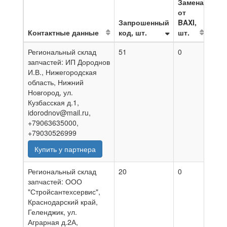
Замена
от
Запрошенный
BAXI,
Контактные данные
код, шт.
шт.
На 
Региональный склад
51
0
05.0
запчастей: ИП Дороднов
И.В., Нижегородская
область, Нижний
Новгород, ул.
Кузбасская д.1,
idorodnov@mail.ru,
+79063635000,
+79030526999
Купить у партнера
Региональный склад
20
0
06.0
запчастей: ООО
"Стройсантехсервис",
Краснодарский край,
Геленджик, ул.
Аграрная д.2А,