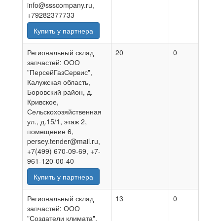
info@ssscompany.ru,
+79282377733
Купить у партнера
Региональный склад
20
0
02.0
запчастей: ООО
"ПерсейГазСервис",
Калужская область,
Боровский район, д.
Кривское,
Сельскохозяйственная
ул., д.15/1, этаж 2,
помещение 6,
persey.tender@mail.ru,
+7(499) 670-09-69, +7-
961-120-00-40
Купить у партнера
Региональный склад
13
0
28.0
запчастей: ООО
"Создатели климата",