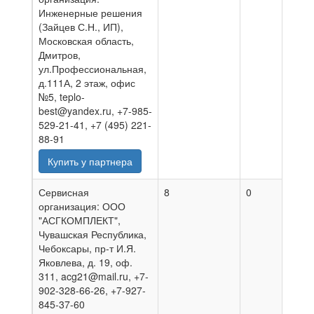
Инженерные решения
(Зайцев С.Н., ИП),
Московская область,
Дмитров,
ул.Профессиональная,
д.111А, 2 этаж, офис
№5, teplo-
best@yandex.ru, +7-985-
529-21-41, +7 (495) 221-
88-91
Купить у партнера
Сервисная
8
0
06.0
организация: ООО
"АСГКОМПЛЕКТ",
Чувашская Республика,
Чебоксары, пр-т И.Я.
Яковлева, д. 19, оф.
311, acg21@mail.ru, +7-
902-328-66-26, +7-927-
845-37-60