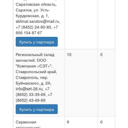
Саратовская область,
Саратов, ул. Усть-
Курдюмская, д. 1,
sklimat.saratov@mail.ru,
+7 (8452) 24-90-80, +7
906 154 87 67
Купить у партнера
Региональный склад
10
0
06.0
запчастей: ООО
"Компания «СЭТ»",
Ставропольский край,
Ставрополь, пер.
Буйнакского, д. 2А,
info@set-26.ru, +7
(8652) 33-39-69, +7
(8652) 43-49-69
Купить у партнера
Сервисная
9
0
03.0
организация: